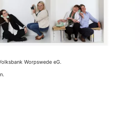
r Volksbank Worpswede eG.
n.