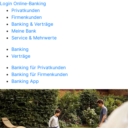
Login Online-Banking
Privatkunden
Firmenkunden
Banking & Verträge
Meine Bank
Service & Mehrwerte
Banking
Verträge
Banking für Privatkunden
Banking für Firmenkunden
Banking App