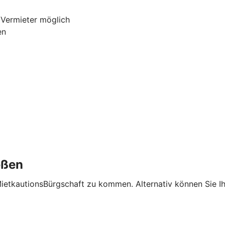
 Vermieter möglich
en
eßen
MietkautionsBürgschaft zu kommen. Alternativ können Sie I