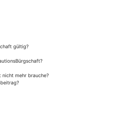
haft gültig?
autionsBürgschaft?
t nicht mehr brauche?
beitrag?