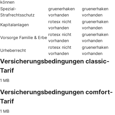
können
Spezial-
gruenerhaken
gruenerhaken
Strafrechtsschutz
vorhanden
vorhanden
rotesx
nicht
gruenerhaken
Kapitalanlagen
vorhanden
vorhanden
rotesx
nicht
gruenerhaken
Vorsorge Familie & Erbe
vorhanden
vorhanden
rotesx
nicht
gruenerhaken
Urheberrecht
vorhanden
vorhanden
Versicherungsbedingungen classic-
Tarif
1 MB
Versicherungsbedingungen comfort-
Tarif
1 MB