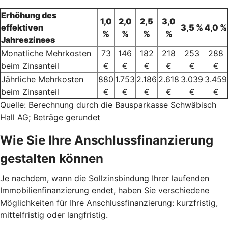
Erhöhung des
1,0
2,0
2,5
3,0
effektiven
3,5 %
4,0 %
%
%
%
%
Jahreszinses
Monatliche Mehrkosten
73
146
182
218
253
288
beim Zinsanteil
€
€
€
€
€
€
Jährliche Mehrkosten
880
1.753
2.186
2.618
3.039
3.459
beim Zinsanteil
€
€
€
€
€
€
Quelle: Berechnung durch die Bausparkasse Schwäbisch
Hall AG; Beträge gerundet
Wie Sie Ihre Anschlussfinanzierung
gestalten können
Je nachdem, wann die Sollzinsbindung Ihrer laufenden
Immobilienfinanzierung endet, haben Sie verschiedene
Möglichkeiten für Ihre Anschlussfinanzierung: kurzfristig,
mittelfristig oder langfristig.