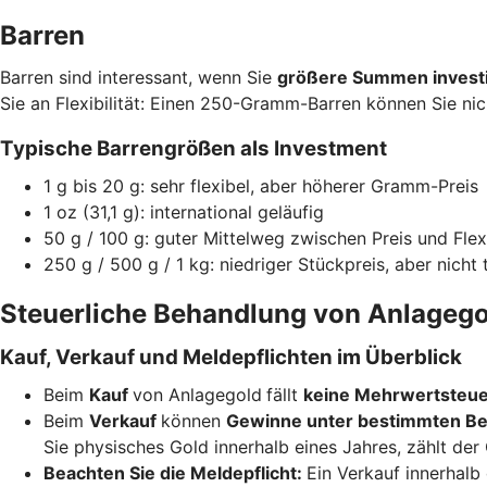
Barren
Barren sind interessant, wenn Sie
größere Summen invest
Sie an Flexibilität: Einen 250-Gramm-Barren können Sie nic
Typische Barrengrößen als Investment
1 g bis 20 g: sehr flexibel, aber höherer Gramm-Preis
1 oz (31,1 g): international geläufig
50 g / 100 g: guter Mittelweg zwischen Preis und Flexi
250 g / 500 g / 1 kg: niedriger Stückpreis, aber nicht 
Steuerliche Behandlung von Anlagego
Kauf, Verkauf und Meldepflichten im Überblick
Beim
Kauf
von Anlagegold
fällt
keine Mehrwertsteu
Beim
Verkauf
können
Gewinne unter bestimmten Be
Sie physisches Gold innerhalb eines Jahres, zählt de
Beachten Sie die Meldepflicht:
Ein Verkauf innerhalb