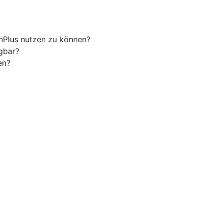
nPlus nutzen zu können?
gbar?
en?