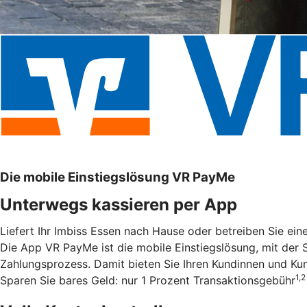
Die mobile Einstiegslösung VR PayMe
Unterwegs kassieren per App
Liefert Ihr Imbiss Essen nach Hause oder betreiben Sie ei
Die App VR PayMe ist die mobile Einstiegslösung, mit der 
Zahlungsprozess. Damit bieten Sie Ihren Kundinnen und Ku
1,2
Sparen Sie bares Geld: nur 1 Prozent Transaktionsgebühr