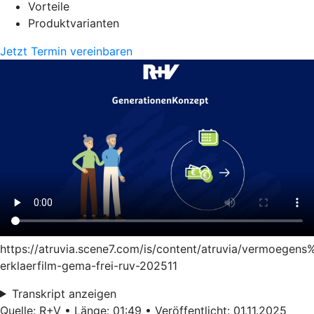
Vorteile
Produktvarianten
Jetzt Termin vereinbaren
https://atruvia.scene7.com/is/content/atruvia/vermoege
erklaerfilm-gema-frei-ruv-202511
Transkript anzeigen
Quelle: R+V • Länge: 01:49 • Veröffentlicht: 01.11.2025